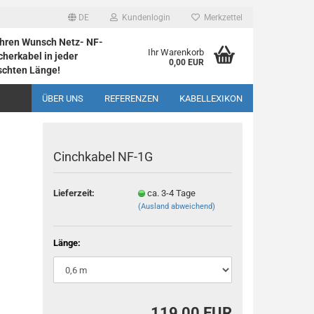
DE
Kundenlogin
Merkzettel
 Ihren Wunsch Netz- NF-
Ihr Warenkorb
herkabel in jeder
0,00 EUR
chten Länge!
ÜBER UNS
REFERENZEN
KABELLEXIKON
Cinch­ka­bel NF-1G
Lieferzeit:
ca. 3-4 Tage
(Ausland abweichend)
rstellen
rt vergessen?
Länge:
119,00 EUR