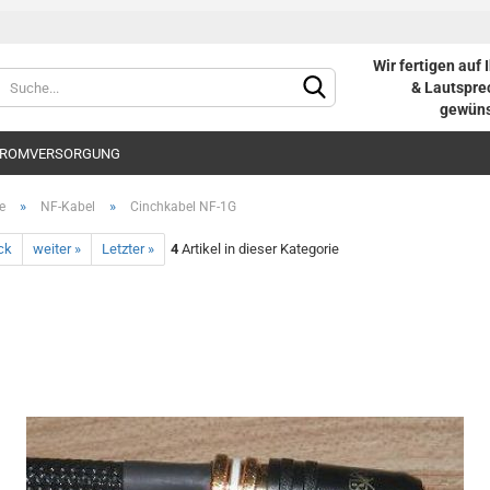
Wir fertigen auf
Sprache auswählen
& Lautsprec
gewüns
ROMVERSORGUNG
Lieferland
»
»
e
NF-Kabel
Cinchkabel NF-1G
ck
weiter »
Letzter »
4
Artikel in dieser Kategorie
Konto e
Passwo