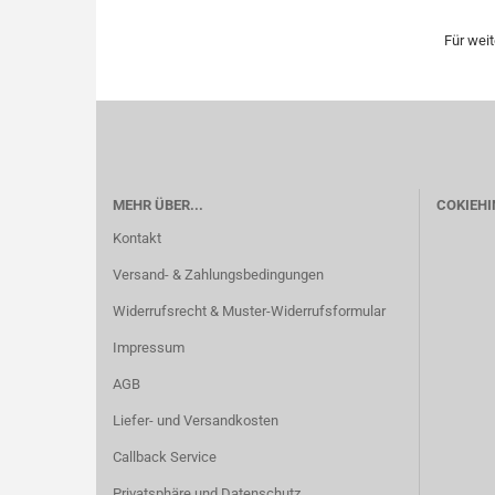
Für wei
MEHR ÜBER...
COKIEHI
Kontakt
Versand- & Zahlungsbedingungen
Widerrufsrecht & Muster-Widerrufsformular
Impressum
AGB
Liefer- und Versandkosten
Callback Service
Privatsphäre und Datenschutz