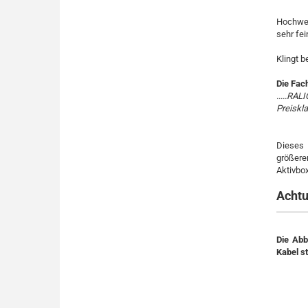
Hochwert
sehr fei
Klingt b
Die Fach
.....RA
Preiskla
Dieses 
größere
Aktivbox
Achtu
Die Abb
Kabel s