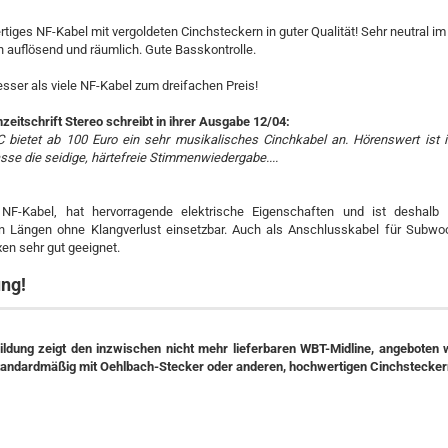
iges NF-Kabel mit vergoldeten Cinchsteckern in guter Qualität! Sehr neutral im
n auflösend und räumlich. Gute Basskontrolle.
esser als viele NF-Kabel zum dreifachen Preis!
zeitschrift Stereo schreibt in ihrer Ausgabe 12/04:
LIC bietet ab 100 Euro ein sehr musikalisches Cinchkabel an. Hörenswert ist i
sse die seidige, härtefreie Stimmenwiedergabe....
NF-Kabel, hat hervorragende elektrische Eigenschaften und ist deshalb
n Längen ohne Klangverlust einsetzbar. Auch als Anschlusskabel für Subwo
en sehr gut geeignet.
ng!
ildung zeigt den inzwischen nicht mehr lieferbaren WBT-Midline, angeboten 
tandardmäßig mit Oehlbach-Stecker oder anderen, hochwertigen Cinchstecker