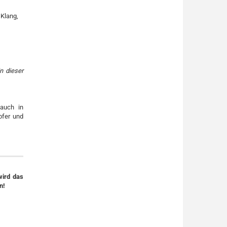
 Klang,
n dieser
 auch in
ofer und
wird das
n!