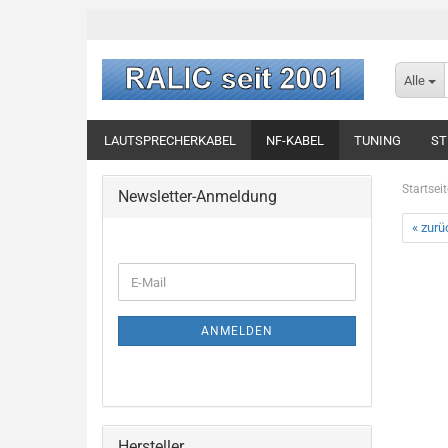
Alle
LAUTSPRECHERKABEL
NF-KABEL
TUNING
ST
Startseit
Newsletter-Anmeldung
« zurü
ANMELDEN
Hersteller