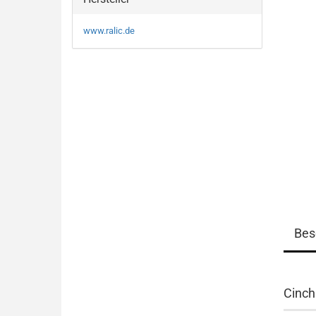
www.ralic.de
Bes
Cinch