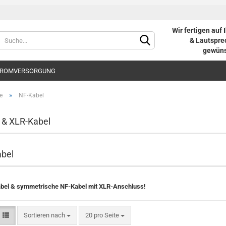
Wir fertigen auf
Sprache auswählen
& Lautsprec
gewüns
ROMVERSORGUNG
Lieferland
»
e
NF-Kabel
 & XLR-Kabel
Konto e
bel
Passwo
bel & symmetrische NF-Kabel mit XLR-Anschluss!
Sortieren nach
20 pro Seite