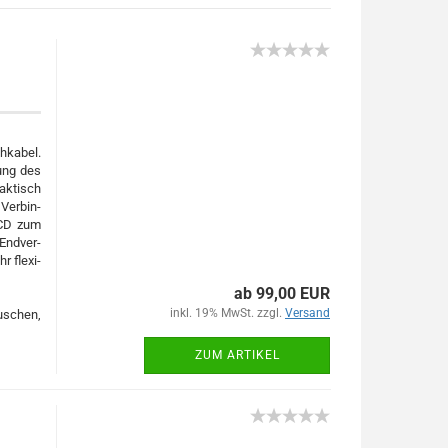
­ka­bel.
­gung des
ak­tisch
Ver­bin­
ACD zum
End­ver­
 fle­xi­
ab 99,00 EUR
inkl. 19% MwSt. zzgl.
Versand
u­schen,
ZUM ARTIKEL