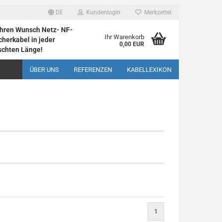
DE
Kundenlogin
Merkzettel
 Ihren Wunsch Netz- NF-
Ihr Warenkorb
herkabel in jeder
0,00 EUR
chten Länge!
ÜBER UNS
REFERENZEN
KABELLEXIKON
rstellen
rt vergessen?
1