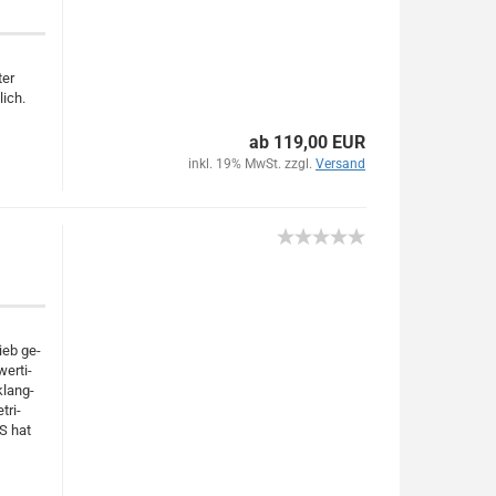
ter
lich.
ab 119,00 EUR
inkl. 19% MwSt. zzgl.
Versand
ieb ge­
er­ti­
klang­
tri­
XS hat