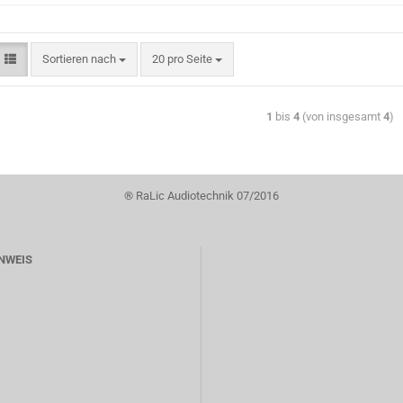
Sortieren nach
20 pro Seite
1
bis
4
(von insgesamt
4
)
® RaLic Audiotechnik 07/2016
NWEIS