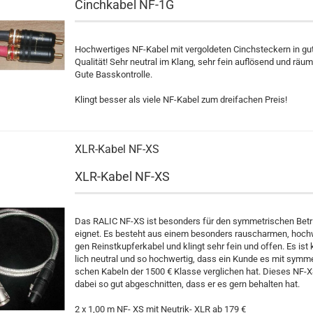
Cinch­ka­bel NF-1G
Hoch­wer­ti­ges NF-​Kabel mit ver­gol­de­ten Cinch­ste­ckern in gu
Qua­li­tät! Sehr neu­tral im Klang, sehr fein auf­lö­send und räum­
Gute Bass­kon­trol­le.
Klingt bes­ser als viele NF-​Kabel zum drei­fa­chen Preis!
XLR-​Kabel NF-XS
XLR-​Kabel NF-XS
Das RALIC NF-XS ist be­son­ders für den sym­me­tri­schen Be­tr
eig­net. Es be­steht aus einem be­son­ders rausch­ar­men, hoch­w
gen Reinst­kup­fer­ka­bel und klingt sehr fein und offen. Es ist 
lich neu­tral und so hoch­wer­tig, dass ein Kunde es mit sym­me­
schen Ka­beln der 1500 € Klas­se ver­gli­chen hat. Die­ses NF-
dabei so gut ab­ge­schnit­ten, dass er es gern be­hal­ten hat.
2 x 1,00 m NF- XS mit Neutrik-​ XLR ab 179 €