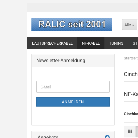
Alle
LAUTSPRECHERKABEL
NF-KABEL
TUNING
ST
Startseit
Newsletter-Anmeldung
Cinch
NF-Ka
ANMELDEN
Cinchka
Angebote