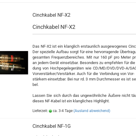
Cinch­ka­bel NF-X2
Cinch­ka­bel NF-X2
Das NF-X2 ist ein klang­lich er­staun­lich aus­ge­wo­ge­nes Cinch
Der spe­zi­el­le Auf­bau sorgt für eine her­vor­ra­gen­de Über­tra
ge­sam­ten Fre­quenz­be­rei­ches. Mit nur 160 pF pro Meter pr
an jedem Gerät ein­setz­bar. Be­son­ders zu emp­feh­len für die 
dung von Hoch­pe­ge­le­ge­rä­ten wie CD/MD/DVD/DVD-A/S
Vor­ver­stär­ker/Ver­stär­ker. Auch für die Ver­bin­dung von Vor- 
stär­kern ein­setz­bar. Bei nur rd. 3 mm Durch­mes­ser es ist sehr
bel.
Las­sen Sie sich durch das un­ge­wöhn­li­che Äu­ße­re nicht tä
die­ses NF-​Kabel ist ein klang­li­ches High­light.
Lieferzeit:
ca. 3-4 Tage
(Ausland abweichend)
Cinch­ka­bel NF-1G