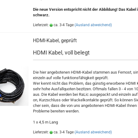
Die neue Ver­si­on ent­spricht nicht der Ab­bil­dung! Das Kabel 
schwarz.
Lieferzeit:
ca. 3-4 Tage
(Ausland abweichend)
HDMI-​Kabel, ge­prüft
HDMI Kabel, voll be­legt
Die hier an­ge­bo­te­nen HDMI-​Kabel stam­men aus Fern­ost, si
ein­zeln auf volle funk­ti­ons­fä­hig­keit ge­prüft.
Wer kennt nicht das Pro­blem, das güns­tig er­wor­be­ne HDMI
sehr hohe Aus­fall­quo­ten be­zit­zen. Oft­mals fal­len 3 - 4 von 
aus. Die Kabel wer­den bei RaLic aus­ge­packt und ein­zeln auf 
on, Kurz­schluss oder Wa­ckel­kon­tak­te ge­prüft. So kön­nen Si
cher sein, dass die von uns an­ge­bo­te­nen HDMI-​Kabel Ihnen
Pro­ble­me be­rei­ten wer­den.
1 x 4,5 m Lang
Lieferzeit:
ca. 3-4 Tage
(Ausland abweichend)