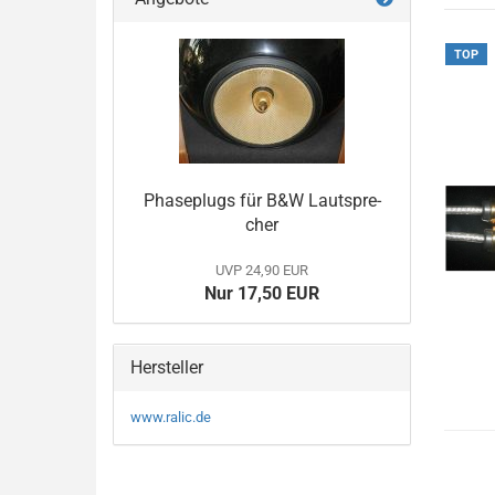
TOP
Pha­sep­lugs für B&W Laut­spre­
cher
UVP 24,90 EUR
Nur 17,50 EUR
Hersteller
www.ralic.de